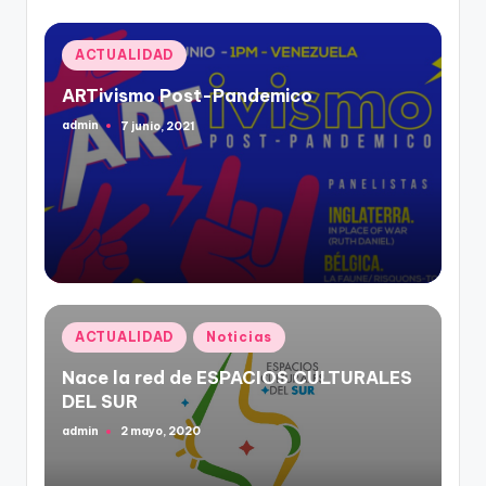
Publicado
ACTUALIDAD
en
ARTivismo Post-Pandemico
admin
7 junio, 2021
Publicado
por
Publicado
ACTUALIDAD
Noticias
en
Nace la red de ESPACIOS CULTURALES
DEL SUR
admin
2 mayo, 2020
Publicado
por