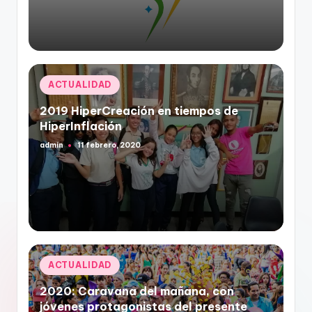
Publicado
ACTUALIDAD
en
2019 HiperCreación en tiempos de
HiperInflación
admin
11 febrero, 2020
Publicado
por
Publicado
ACTUALIDAD
en
2020: Caravana del mañana, con
jóvenes protagonistas del presente