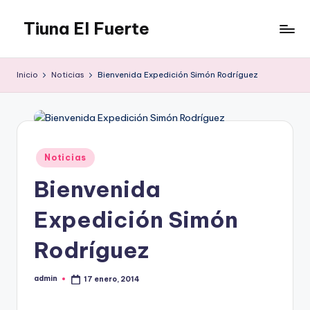
Tiuna El Fuerte
Saltar
al
Parque
contenido
Cultural,
Inicio
Noticias
Bienvenida Expedición Simón Rodríguez
Espacio
de
arte
para
Caracas,
Publicado
Noticias
Teatro,
en
Estudio
Bienvenida
Grabación,
Anfiteatros,
Expedición Simón
Acrobacia,
DanceHall,
Rodríguez
Investigación,
Tienda
admin
17 enero, 2014
Publicado
Graffiti,
por
Arte.