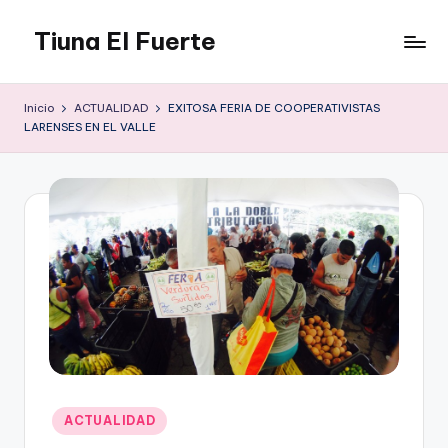
Tiuna El Fuerte
Saltar
al
Parque
contenido
Cultural,
Inicio
ACTUALIDAD
EXITOSA FERIA DE COOPERATIVISTAS
Espacio
LARENSES EN EL VALLE
de
arte
para
Caracas,
Teatro,
Estudio
Grabación,
Anfiteatros,
Acrobacia,
DanceHall,
Investigación,
Tienda
Publicado
Graffiti,
ACTUALIDAD
en
Arte.