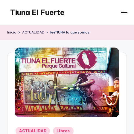
Tiuna El Fuerte
Saltar
al
Parque
contenido
Cultural,
Inicio
ACTUALIDAD
leeTIUNA lo que somos
Espacio
de
arte
para
Caracas,
Teatro,
Estudio
Grabación,
Anfiteatros,
Acrobacia,
DanceHall,
Investigación,
Tienda
Graffiti,
Publicado
ACTUALIDAD
Libros
Arte.