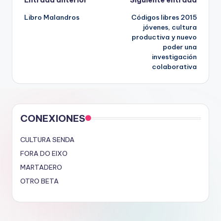
Navegación
Entrada anterior
Siguiente entrada
Libro Malandros
Códigos libres 2015
de
jóvenes, cultura
productiva y nuevo
entradas
poder una
investigación
colaborativa
CONEXIONES
CULTURA SENDA
FORA DO EIXO
MARTADERO
OTRO BETA