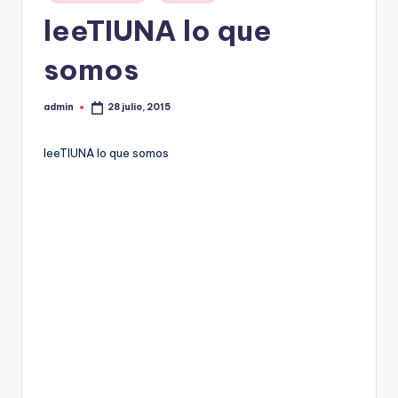
en
leeTIUNA lo que
somos
admin
28 julio, 2015
Publicado
por
leeTIUNA lo que somos