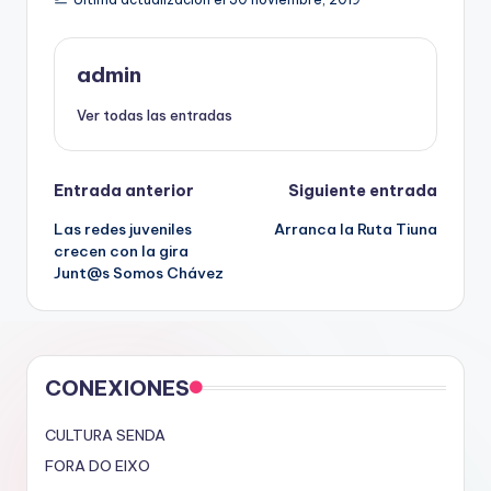
admin
Ver todas las entradas
Navegación
Entrada anterior
Siguiente entrada
Las redes juveniles
Arranca la Ruta Tiuna
de
crecen con la gira
Junt@s Somos Chávez
entradas
CONEXIONES
CULTURA SENDA
FORA DO EIXO