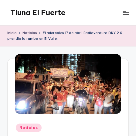
Tiuna El Fuerte
Saltar
al
Parque
contenido
Cultural,
Inicio
Noticias
El miercoles 17 de abril Radioverdura DKY 2.0
Espacio
prendió la rumba en El Valle.
de
arte
para
Caracas,
Teatro,
Estudio
Grabación,
Anfiteatros,
Acrobacia,
DanceHall,
Investigación,
Tienda
Publicado
Graffiti,
Noticias
en
Arte.