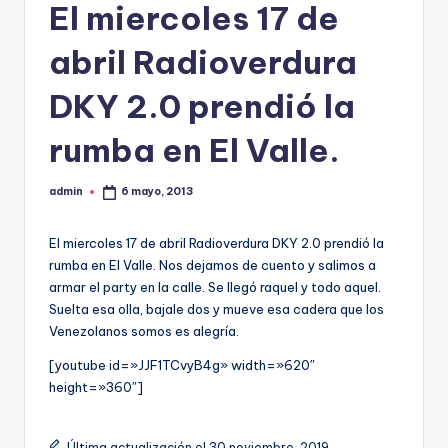
El miercoles 17 de
abril Radioverdura
DKY 2.0 prendió la
rumba en El Valle.
admin
6 mayo, 2013
Publicado
por
El miercoles 17 de abril Radioverdura DKY 2.0 prendió la
rumba en El Valle. Nos dejamos de cuento y salimos a
armar el party en la calle. Se llegó raquel y todo aquel.
Suelta esa olla, bajale dos y mueve esa cadera que los
Venezolanos somos es alegría.
[youtube id=»JJF1TCvyB4g» width=»620″
height=»360″]
Última actualización el 30 noviembre, 2019