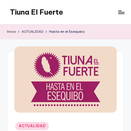
Tiuna El Fuerte
Saltar
al
Parque
contenido
Cultural,
Inicio
ACTUALIDAD
Hasta en el Esequibo
Espacio
de
arte
para
Caracas,
Teatro,
Estudio
Grabación,
Anfiteatros,
Acrobacia,
DanceHall,
Investigación,
Tienda
Graffiti,
Publicado
ACTUALIDAD
Arte.
en