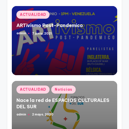
Publicado
ACTUALIDAD
en
ARTivismo Post-Pandemico
admin
7 junio, 2021
Publicado
por
Publicado
ACTUALIDAD
Noticias
en
Nace la red de ESPACIOS CULTURALES
DEL SUR
admin
2 mayo, 2020
Publicado
por