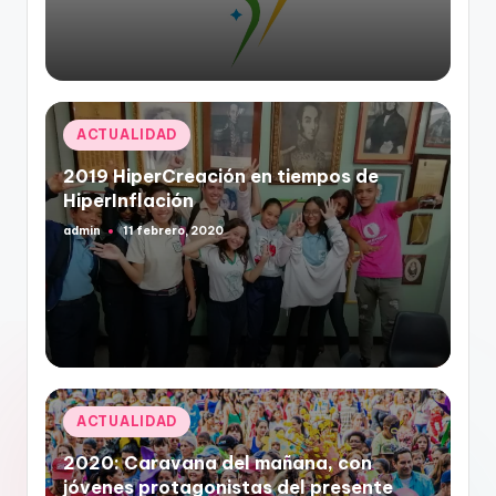
Publicado
ACTUALIDAD
en
2019 HiperCreación en tiempos de
HiperInflación
admin
11 febrero, 2020
Publicado
por
Publicado
ACTUALIDAD
en
2020: Caravana del mañana, con
jóvenes protagonistas del presente