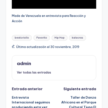
Made de Venezuela en entrevista para Reacción y
Acción
Etiquetas:
beatcriollo
Favorito
Hip Hop
kalacras
Última actualización el 30 noviembre, 2019
admin
Ver todas las entradas
Navegación
Entrada anterior
Siguiente entrada
Entrevista
Taller‬ de Danza
de
Internacional seguimos
Africana en el Parque
produciendo esta vez
Cultural Tiuna El