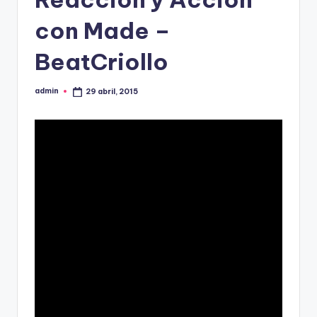
con Made –
BeatCriollo
admin
29 abril, 2015
Publicado
por