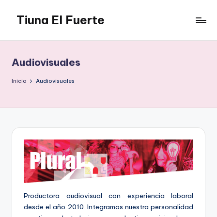
Tiuna El Fuerte
Saltar
al
Parque
contenido
Cultural,
Espacio
Audiovisuales
de
arte
Inicio
Audiovisuales
para
Caracas,
Teatro,
Estudio
Grabación,
Anfiteatros,
Acrobacia,
DanceHall,
Investigación,
Tienda
Productora audiovisual con experiencia laboral
Graffiti,
desde el año 2010. Integramos nuestra personalidad
Arte.