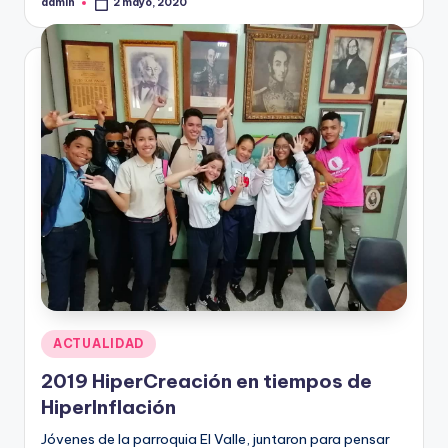
admin
2 mayo, 2020
Publicado
por
Publicado
ACTUALIDAD
en
2019 HiperCreación en tiempos de
HiperInflación
Jóvenes de la parroquia El Valle, juntaron para pensar