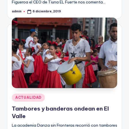
Figueroa el CEO de Tiuna EL Fuerte nos comenta…
admin
6 diciembre, 2019
Publicado
por
Publicado
ACTUALIDAD
en
Tambores y banderas ondean en El
Valle
La academia Danza sin Fronteras recorrió con tambores