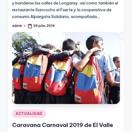
y banderas las calles de Longaray, así como también el
restaurante Sancocho el Fuerte y la cooperativa de
consumo Alpargata Solidaria, acompañado…
admin
29 julio, 2019
Publicado
por
Publicado
ACTUALIDAD
en
Caravana Carnaval 2019 de El Valle