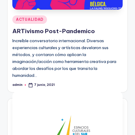
Publicado
ACTUALIDAD
en
ARTivismo Post-Pandemico
Increíble conversatorio internacional. Diversas
experiencias culturales y artísticas develaron sus
métodos, y contaron cómo aplican la
imaginación/acción como herramienta creativa para
abordar los desafíos por los que transita la
humanidad…
admin
7 junio, 2021
Publicado
por