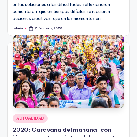
en las soluciones a las dificultades, reflexionaron,
comentaron, que en tiempos difíciles se requieren
acciones creativas, que en los momentos en…
admin
11 febrero, 2020
Publicado
por
Publicado
ACTUALIDAD
en
2020: Caravana del mañana, con