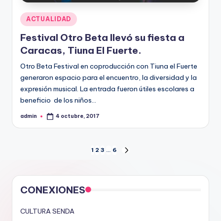
Publicado
ACTUALIDAD
en
Festival Otro Beta llevó su fiesta a
Caracas, Tiuna El Fuerte.
Otro Beta Festival en coproducción con Tiuna el Fuerte
generaron espacio para el encuentro, la diversidad y la
expresión musical. La entrada fueron útiles escolares a
beneficio de los niños…
admin
4 octubre, 2017
Publicado
por
Paginación
1
2
3
…
6
SIGUIENTE
PÁGINA
de
entradas
CONEXIONES
CULTURA SENDA