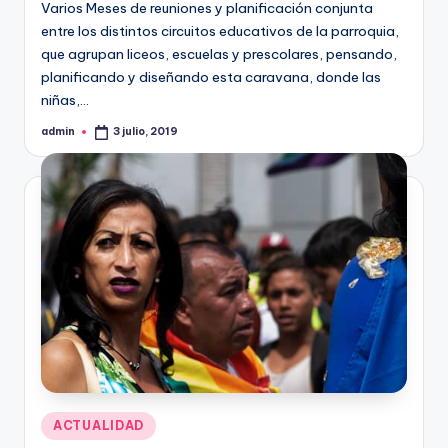
Varios Meses de reuniones y planificación conjunta
entre los distintos circuitos educativos de la parroquia,
que agrupan liceos, escuelas y prescolares, pensando,
planificando y diseñando esta caravana, donde las
niñas,…
admin
3 julio, 2019
Publicado
por
Publicado
ACTUALIDAD
en