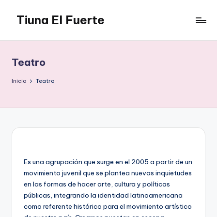
Tiuna El Fuerte
Saltar
al
Parque
contenido
Cultural,
Espacio
Teatro
de
arte
Inicio
Teatro
para
Caracas,
Teatro,
Estudio
Grabación,
Anfiteatros,
Acrobacia,
Es una agrupación que surge en el 2005 a partir de un
DanceHall,
movimiento juvenil que se plantea nuevas inquietudes
Investigación,
en las formas de hacer arte, cultura y políticas
Tienda
públicas, integrando la identidad latinoamericana
Graffiti,
como referente histórico para el movimiento artístico
Arte.