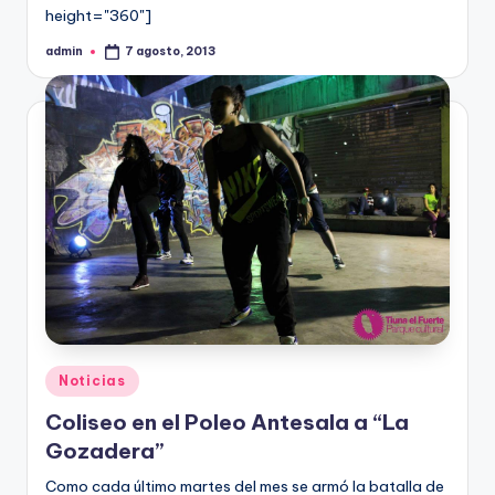
height="360"]
admin
7 agosto, 2013
Publicado
por
Publicado
Noticias
en
Coliseo en el Poleo Antesala a “La
Gozadera”
Como cada último martes del mes se armó la batalla de