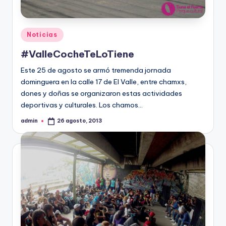
Publicado
Noticias
en
#ValleCocheTeLoTiene
Este 25 de agosto se armó tremenda jornada
dominguera en la calle 17 de El Valle, entre chamxs,
dones y doñas se organizaron estas actividades
deportivas y culturales. Los chamos…
admin
26 agosto, 2013
Publicado
por