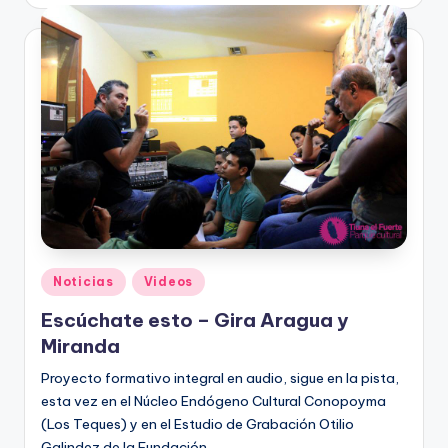
por
Publicado
Noticias
Videos
en
Escúchate esto – Gira Aragua y
Miranda
Proyecto formativo integral en audio, sigue en la pista,
esta vez en el Núcleo Endógeno Cultural Conopoyma
(Los Teques) y en el Estudio de Grabación Otilio
Galindez de la Fundación…