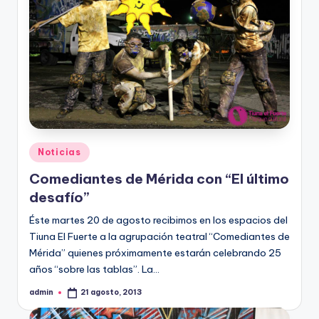
Publicado
Noticias
en
Comediantes de Mérida con “El último
desafío”
Éste martes 20 de agosto recibimos en los espacios del
Tiuna El Fuerte a la agrupación teatral “Comediantes de
Mérida” quienes próximamente estarán celebrando 25
años “sobre las tablas”. La…
admin
21 agosto, 2013
Publicado
por