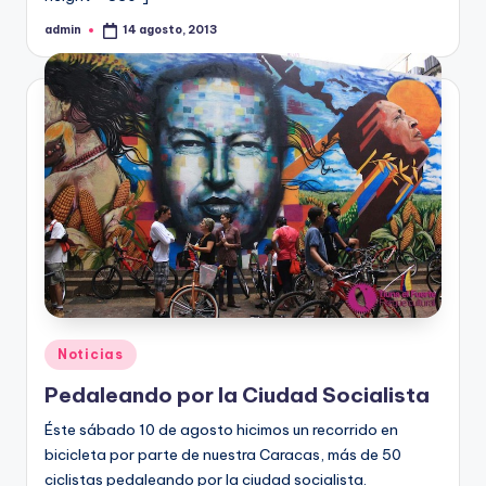
admin
14 agosto, 2013
Publicado
por
Publicado
Noticias
en
Pedaleando por la Ciudad Socialista
Éste sábado 10 de agosto hicimos un recorrido en
bicicleta por parte de nuestra Caracas, más de 50
ciclistas pedaleando por la ciudad socialista.