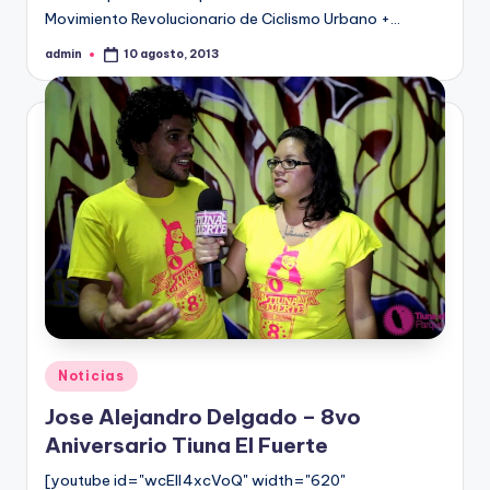
Movimiento Revolucionario de Ciclismo Urbano +…
admin
10 agosto, 2013
Publicado
por
Publicado
Noticias
en
Jose Alejandro Delgado – 8vo
Aniversario Tiuna El Fuerte
[youtube id="wcElI4xcVoQ" width="620"