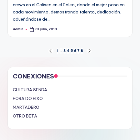
crews en el Coliseo en el Poleo, dando el mejor paso en
cada movimiento, demostrando talento, dedicación,
adueñándose de…
admin
31 julio, 2013
Publicado
por
Paginación
1
…
3
4
5
6
7
8
PÁGINA
SIGUIENTE
ANTERIOR
PÁGINA
de
entradas
CONEXIONES
CULTURA SENDA
FORA DO EIXO
MARTADERO
OTRO BETA