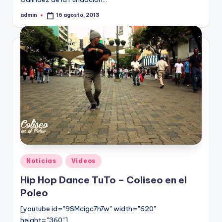
admin
16 agosto, 2013
Publicado
por
Publicado
Noticias
Videos
en
Hip Hop Dance TuTo – Coliseo en el
Poleo
[youtube id="9SMcigc7h7w" width="620"
height="360"]