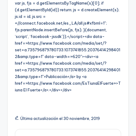
var js, fjs = d.getElementsByTagName(s)[0]; if
(d.getElementById(id)) return; js = d.createElement(s);
js.id = id; js.src =
«//connect.facebook.net/es_LA/all.js#xfbml=1″;
fjs.parentNode.insertBefore(js, fjs); }(document,
‘script’, ‘facebook-jssdk’));</script><div data-
href=»https://www.facebook.com/media/set/?
set=a.735796879780733.1073741855.20376414298401
2&amp;type=1″ data-width=»620″><div><a
href=»https://www.facebook.com/media/set/?
set=a.735796879780733.1073741855.20376414298401
2&amp;type=1″>Publicación</a> by <a
href=»https://www.facebook.com/EsTiunaElFuerte»>T
iuna El Fuerte</a>.</div></div>
Última actualización el 30 noviembre, 2019