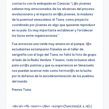
contacto con la embajada en Caracas “
L@s
jóvenes
salieron muy emocionados de los alcances del proceso
revolucionario y el impacto en l@s jóvenes, la madurez
de la juventud venezolana, el Tiuna, como proyecto
coordinado por jóvenes es algo que quisieran reproducir
en su país. Es muy importante establecer y fortalecer
los lazos entre organizaciones”.
Fue entonces una tarde muy amena en el parque,
l@s
estudiantes estamparon franelas en el taller de
serigrafía con el logo del Tiuna, no faltó la foto de grupo
al lado de la Radio Verdura. Y bueno, toda la buena vibra
para
est@s
panitas y que su experiencia en Venezuela
nos puedan acercar más como
herman@s
en la lucha
por la defensa de la autodeterminación de los pueblos
del mundo.
Prensa Tiuna
<div id=»fb-root»></div> <script>(function(d, s, id) {