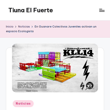
Tiuna El Fuerte
Saltar
al
Parque
contenido
Cultural,
Inicio
Noticias
En Guanare Colectivos Juveniles activan un
Espacio
espacio Ecologista
de
arte
para
Caracas,
Teatro,
Estudio
Grabación,
Anfiteatros,
Acrobacia,
DanceHall,
Investigación,
Tienda
Graffiti,
Publicado
Noticias
en
Arte.