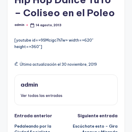
– Coliseo en el Poleo
admin
14 agosto, 2013
Publicado
por
[youtube id=»9SMcigc7h7w» width=»620″
height=»360″]
Última actualización el 30 noviembre, 2019
admin
Ver todas las entradas
Navegación
Entrada anterior
Siguiente entrada
Pedaleando por la
Escúchate esto – Gira
de
Ciudad Socialista
Aragua y Miranda