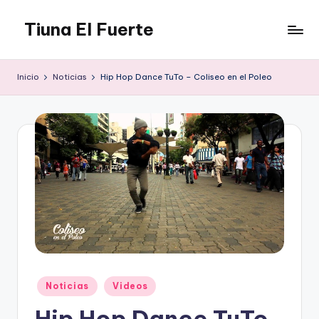
Tiuna El Fuerte
Saltar
al
Parque
contenido
Cultural,
Inicio
Noticias
Hip Hop Dance TuTo – Coliseo en el Poleo
Espacio
de
arte
para
Caracas,
Teatro,
Estudio
Grabación,
Anfiteatros,
Acrobacia,
DanceHall,
Investigación,
Tienda
Publicado
Noticias
Videos
Graffiti,
en
Hip Hop Dance TuTo
Arte.