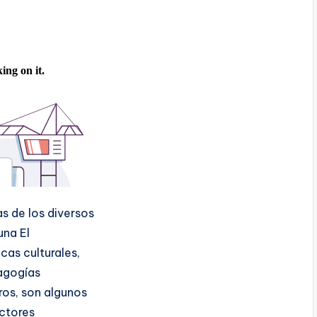
s de los diversos
una El
cas culturales,
dagogías
tros, son algunos
actores