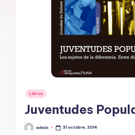
Investigación,
Tienda
Graffiti,
Arte.
Publicado
Libros
en
Juventudes Popul
31 octubre, 2014
admin
Publicado
por