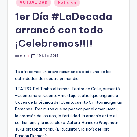
Publicado
ACTUALIDAD
Noticias
en
1er Día #LaDecada
arrancó con todo
¡Celebremos!!!!
admin
19 julio, 2015
Publicado
por
Te ofrecemos un breve resumen de cada una de las
actividades de nuestro primer día:
TEATRO: Del Timbo al tambo. Teatro de Calle, presentó:
«Cuéntame un Cuento» montaje teatral que engrana a
través de la técnica del Cuentacuento 3 mitos indígenas
Pemones. Tres mitos que se pasean por el amor juvenil,
la creación de los ríos, la fertilidad, la armonía entre el
ser humano y la naturaleza. Autora: Hanneke Wagenaar.
Tukui arötöpai Yarikü (El tucusito y la flor) del libro
Pandón Ekamanín