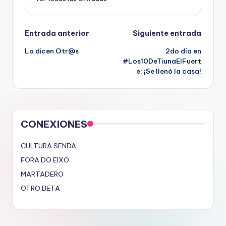
Navegación
Entrada anterior
Siguiente entrada
Lo dicen Otr@s
2do día en
de
#Los10DeTiunaElFuert
e: ¡Se llenó la casa!
entradas
CONEXIONES
CULTURA SENDA
FORA DO EIXO
MARTADERO
OTRO BETA