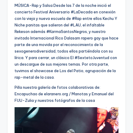
MÚSICA-Rap y Salsa:Desde las 7 de la noche inició el
concierto Festival Aniversario ‪#‎LaDecada‬ en conexión
con la vieja y nueva escuela de ‪#‎Rap‬ entre ellos Kechu Y
Niche panitas que salieron del ‪#‎LAU‬, el infaltable
Rekeson además ‪#‎KarmaSantosNegros‬, y nuestro
invitado Internacional Rico Dalasam rapero gay que hace
parte de una movida por el reconocimiento de la
sexogenerodiversidad, todos ellos partiéndola con su
lírica. Y para cerrar, un clásico El ‪#‎SextetoJuventud‬ con
un descargue de sus mejores temas. Por otra parte,
tuvimos el showcase de Los del Patio, agrupación de la
rap-metal de la casa.
Pilla nuestra galería de fotos colaborativas de:
Encapuchao de elaranero.org / Manotas y Emanuel del
FIJU-Zulia y nuestros fotógrafos de la casa