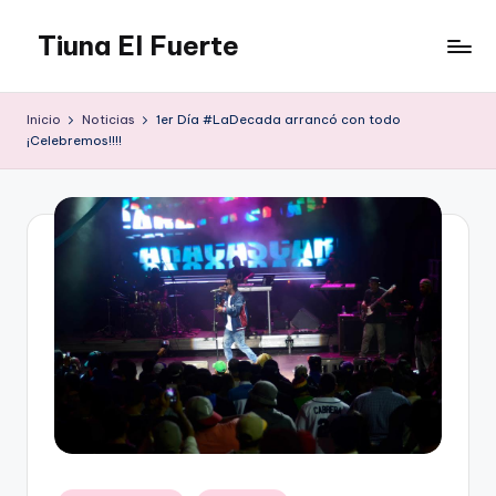
Tiuna El Fuerte
Saltar
al
Parque
contenido
Cultural,
Inicio
Noticias
1er Día #LaDecada arrancó con todo
Espacio
¡Celebremos!!!!
de
arte
para
Caracas,
Teatro,
Estudio
Grabación,
Anfiteatros,
Acrobacia,
DanceHall,
Investigación,
Tienda
Graffiti,
Arte.