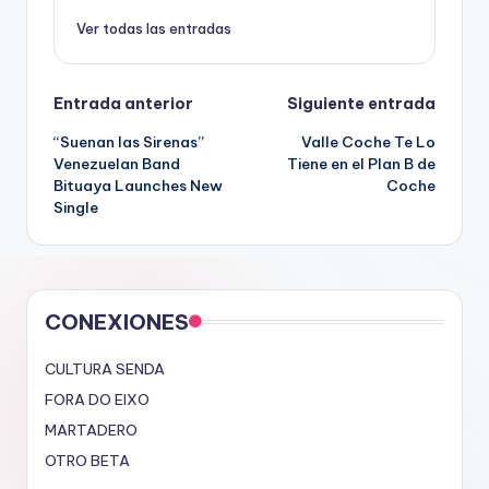
Ver todas las entradas
Navegación
Entrada anterior
Siguiente entrada
“Suenan las Sirenas”
Valle Coche Te Lo
de
Venezuelan Band
Tiene en el Plan B de
Bituaya Launches New
Coche
entradas
Single
CONEXIONES
CULTURA SENDA
FORA DO EIXO
MARTADERO
OTRO BETA