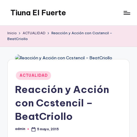
Tiuna El Fuerte
Saltar
al
Parque
contenido
Cultural,
Inicio
ACTUALIDAD
Reacción y Acción con Ccstencil –
Espacio
BeatCriollo
de
arte
para
Caracas,
Teatro,
Publicado
ACTUALIDAD
Estudio
en
Grabación,
Reacción y Acción
Anfiteatros,
con Ccstencil –
Acrobacia,
DanceHall,
BeatCriollo
Investigación,
Tienda
Graffiti,
admin
5 mayo, 2015
Publicado
Arte.
por