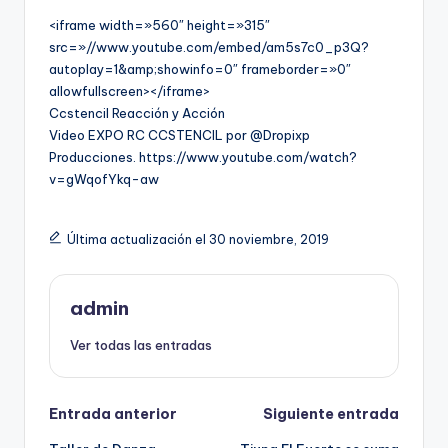
<iframe width=»560″ height=»315″
src=»//www.youtube.com/embed/am5s7c0_p3Q?
autoplay=1&amp;showinfo=0″ frameborder=»0″
allowfullscreen></iframe>
Ccstencil Reacción y Acción
Video EXPO RC CCSTENCIL por @Dropixp
Producciones. https://www.youtube.com/watch?
v=gWqofYkq-aw
Última actualización el 30 noviembre, 2019
admin
Ver todas las entradas
Navegación
Entrada anterior
Siguiente entrada