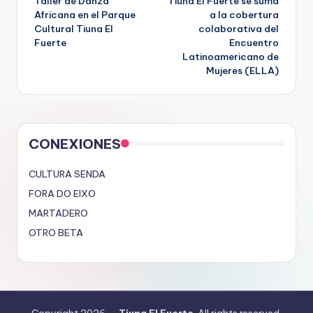
Taller‬ de Danza
Tiuna El Fuerte se suma
de
Africana en el Parque
a la cobertura
Cultural Tiuna El
colaborativa del
entradas
Fuerte
Encuentro
Latinoamericano de
Mujeres (ELLA)
CONEXIONES
CULTURA SENDA
FORA DO EIXO
MARTADERO
OTRO BETA