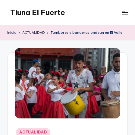
Tiuna El Fuerte
Saltar
al
Parque
contenido
Cultural,
Inicio
ACTUALIDAD
Tambores y banderas ondean en El Valle
Espacio
de
arte
para
Caracas,
Teatro,
Estudio
Grabación,
Anfiteatros,
Acrobacia,
DanceHall,
Investigación,
Tienda
Graffiti,
Publicado
Arte.
ACTUALIDAD