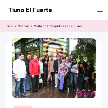
Tiuna El Fuerte
Saltar
al
Parque
contenido
Cultural,
Inicio
Noticias
Visita de Embajadores en el Tiuna
Espacio
de
arte
para
Caracas,
Teatro,
Estudio
Grabación,
Anfiteatros,
Acrobacia,
DanceHall,
Investigación,
Tienda
Graffiti,
Arte.
Publicado