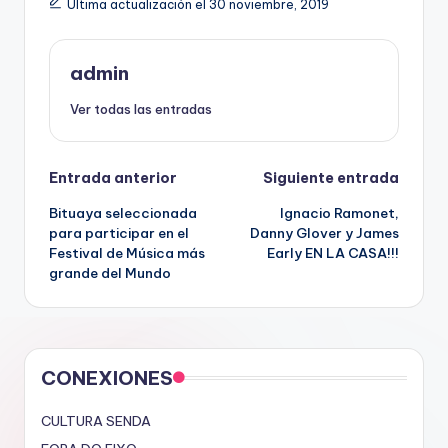
Última actualización el 30 noviembre, 2019
admin
Ver todas las entradas
Navegación
Entrada anterior
Siguiente entrada
Bituaya seleccionada
Ignacio Ramonet,
de
para participar en el
Danny Glover y James
Festival de Música más
Early EN LA CASA!!!
entradas
grande del Mundo
CONEXIONES
CULTURA SENDA