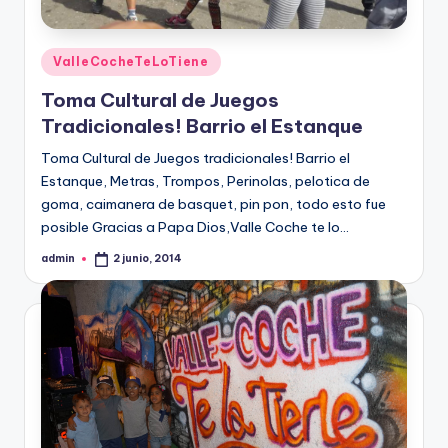
Publicado
ValleCocheTeLoTiene
en
Toma Cultural de Juegos
Tradicionales! Barrio el Estanque
Toma Cultural de Juegos tradicionales! Barrio el
Estanque, Metras, Trompos, Perinolas, pelotica de
goma, caimanera de basquet, pin pon, todo esto fue
posible Gracias a Papa Dios,Valle Coche te lo…
admin
2 junio, 2014
Publicado
por