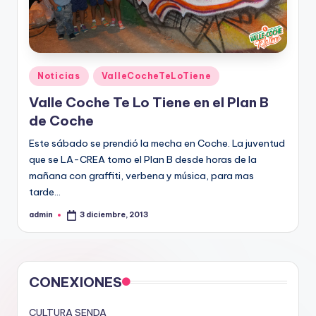
Publicado
Noticias
ValleCocheTeLoTiene
en
Valle Coche Te Lo Tiene en el Plan B
de Coche
Este sábado se prendió la mecha en Coche. La juventud
que se LA-CREA tomo el Plan B desde horas de la
mañana con graffiti, verbena y música, para mas
tarde…
admin
3 diciembre, 2013
Publicado
por
CONEXIONES
CULTURA SENDA