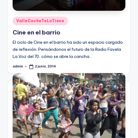
Publicado
ValleCocheTeLoTiene
en
Cine en el barrio
El ciclo de Cine en el barrio ha sido un espacio cargado
de reflexión. Pensándonos el futuro de la Radio Favela
La Voz del 70, cómo se abre la cancha…
admin
2 junio, 2014
Publicado
por